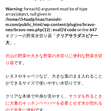
Warning
: foreach() argument must be of type
array|object, null given in
/home/i54axdp5nao/tanoshi-
m.com/public_html/wp-content/plugins/bravo-
neo/bravo-neo.php(12) : eval()'d code
on line
647
オクソーの野菜水切り器「
クリアサラダスピナー
大
」。
沢山の野菜や大きな野菜の水切りに便利な野菜水切
り器
です。
レタスやキャベツなど、大きな葉のまま入れること
ができるサイズで使いやすい水切りです。
クリアな本体で中身が見やすく、
サラダを作るとき
に大量のキッチンペーパーを必要とせず水が切れる
ので非常に便利
です。