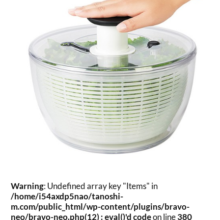
Warning
: Undefined array key "Items" in
/home/i54axdp5nao/tanoshi-
m.com/public_html/wp-content/plugins/bravo-
neo/bravo-neo.php(12) : eval()'d code
on line
380