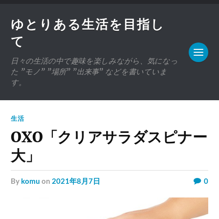
ゆとりある生活を目指し
て
日々の生活の中で趣味を楽しみながら、気になっ
た ”モノ” ”場所” ”出来事” などを書いていま
す。
生活
OXO「クリアサラダスピナー
大」
by
komu
on
2021年8月7日
0