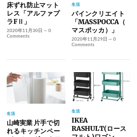
床ずれ防止マット
生活
レス「アルファプ
パインクリエイト
ラFⅡ」
「MASSPOCCA（
マスポッカ）」
2020年11月30日
—
0
Comments
2020年11月29日
—
0
Comments
生活
生活
IKEA
山崎実業 片手で切
RASHULT(ロース
れるキッチンペー
フルト)ワゴン