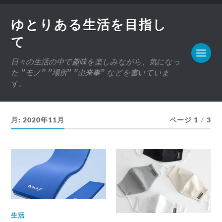
ゆとりある生活を目指し
て
日々の生活の中で趣味を楽しみながら、気になっ
た ”モノ” ”場所” ”出来事” などを書いていま
す。
月:
2020年11月
ページ 1
/
3
生活