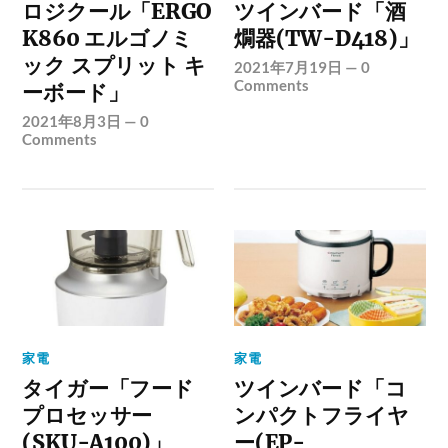
ロジクール「ERGO
ツインバード「酒
K860 エルゴノミ
燗器(TW-D418)」
ック スプリット キ
2021年7月19日
—
0
Comments
ーボード」
2021年8月3日
—
0
Comments
家電
家電
タイガー「フード
ツインバード「コ
プロセッサー
ンパクトフライヤ
(SKU-A100)」
ー(EP-