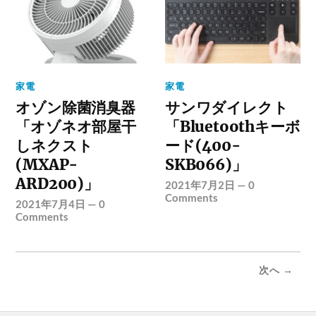
家電
家電
オゾン除菌消臭器
サンワダイレクト
「オゾネオ部屋干
「Bluetoothキーボ
しネクスト
ード(400-
(MXAP-
SKB066)」
ARD200)」
2021年7月2日
—
0
Comments
2021年7月4日
—
0
Comments
次へ →