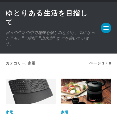
ゆとりある生活を目指し
て
日々の生活の中で趣味を楽しみながら、気になっ
た ”モノ” ”場所” ”出来事” などを書いていま
す。
カテゴリー:
家電
ページ 1
/
8
家電
家電